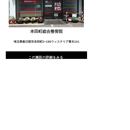
本田町総合整骨院
埼玉県春日部市本田町2ｰ198ウィステリア青木101
この施設の詳細をみる
愛用者の声
前
次