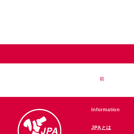
前
​Information
JPAとは