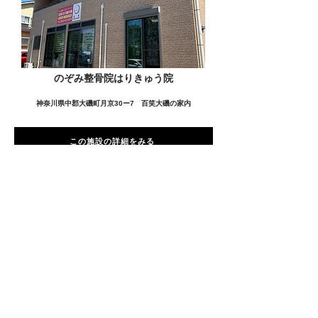
のぞみ整骨院はりきゅう院
神奈川県中郡大磯町月京30ー7 百笑大磯の家内
この施設の詳細をみる
愛用者の声
前
次