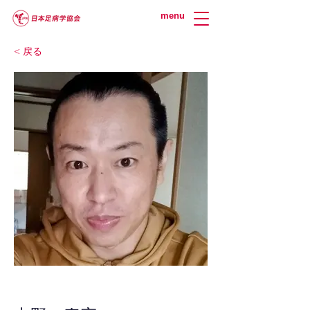
menu
< 戻る