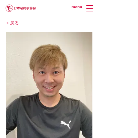
menu
< 戻る