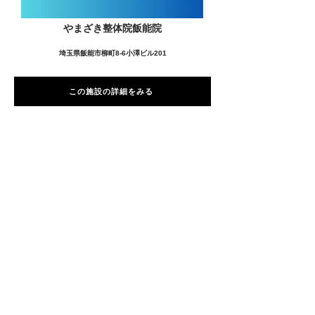
やまざき整体院飯能院
埼玉県飯能市柳町8-6小澤ビル201
この施設の詳細をみる
愛用者の声
前
次