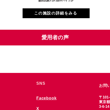
墨田区緑3-19-3田中ハイツ1F
この施設の詳細をみる
愛用者の声
SNS
お問
〒101-
Facebook
東京都
3-6-1
X