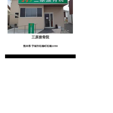
三原接骨院
熊本県 宇城市松橋町松橋1098
この施設の詳細をみる
愛用者の声
前
次