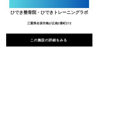
ひでき整骨院・ひできトレーニングラボ
三重県名張市梅が丘南2番町272
この施設の詳細をみる
愛用者の声
前
次