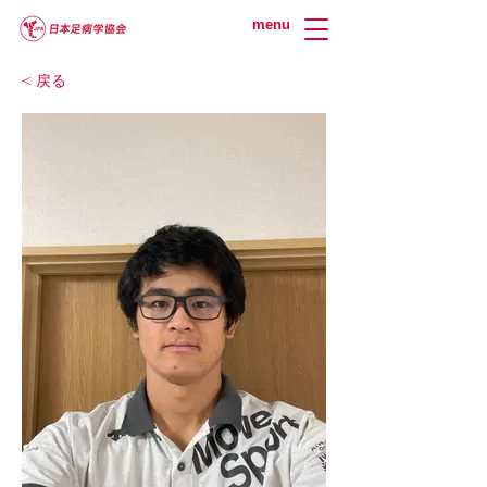
menu
< 戻る