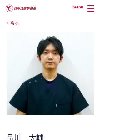
menu
< 戻る
品川 大輔