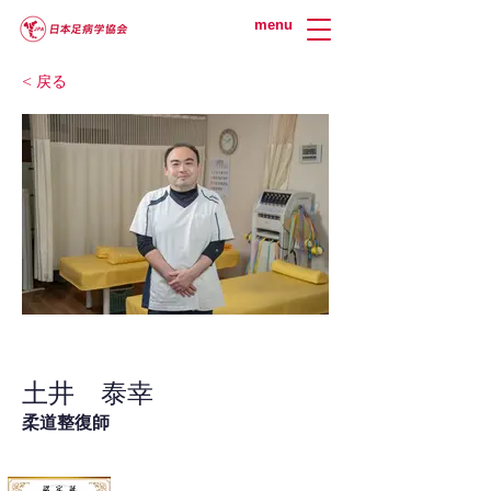
menu
< 戻る
土井 泰幸
柔道整復師