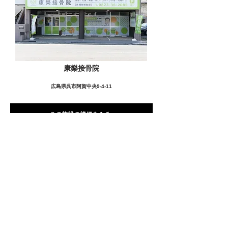
康樂接骨院
広島県呉市阿賀中央9-4-11
この施設の詳細をみる
愛用者の声
前
次