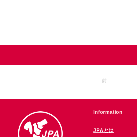
前
​Information
JPAとは