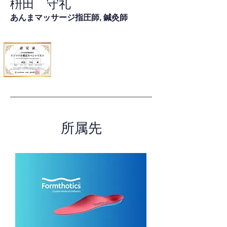
枡田 守礼
あんまマッサージ指圧師, 鍼灸師
所属先