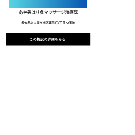
あや美はり灸マッサージ治療院
愛知県名古屋市港区築三町2丁目72番地
この施設の詳細をみる
愛用者の声
前
次