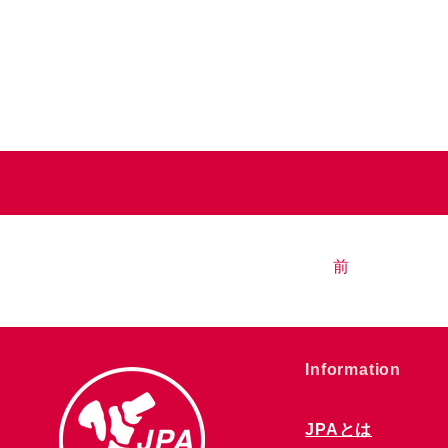
前
​Information
JPAとは