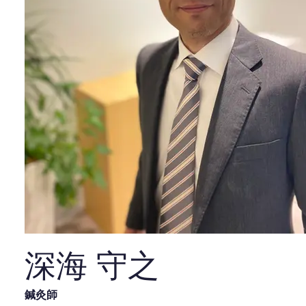
深海 守之
鍼灸師