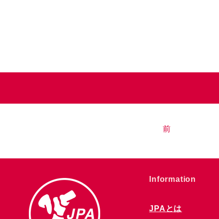
前
​Information
JPAとは