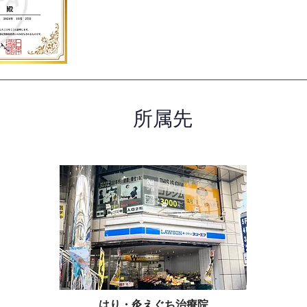
所属先
はり・灸えぐち治療院