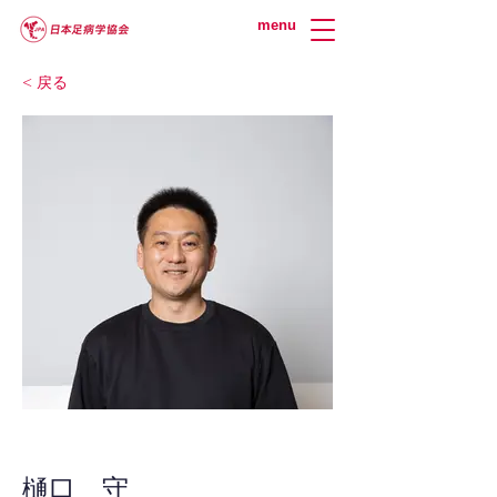
menu
< 戻る
樋口 守