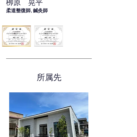
栁原 晃平
柔道整復師, 鍼灸師
所属先