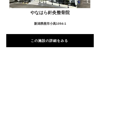
やなはら針灸整骨院
新潟県燕市小高1094-1
この施設の詳細をみる
愛用者の声
前
次