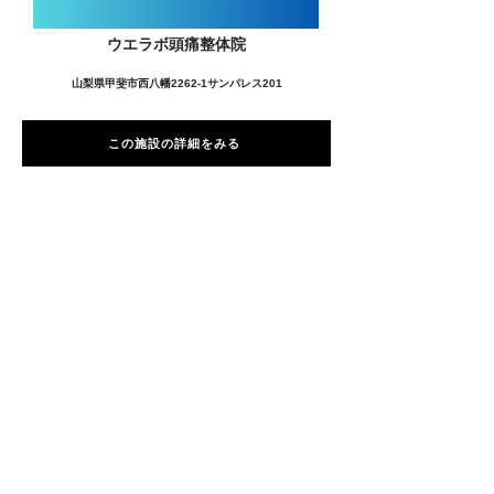
ウエラボ頭痛整体院
山梨県甲斐市西八幡2262-1サンパレス201
この施設の詳細をみる
愛用者の声
前
次