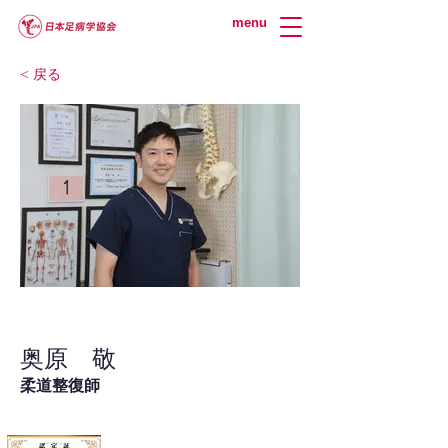
menu
< 戻る
奥原 敬
柔道整復師