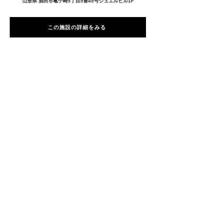
山形県 酒田市亀ケ崎5丁目5番45号ジュエルビル1F
この施設の詳細をみる
愛用者の声
前
次
プライバシーポリシー
特定商取引法に基づく表記
Copyright © 2026
RUNART INC.