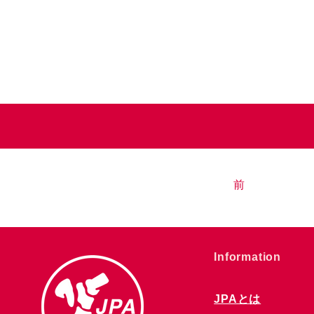
前
​Information
JPAとは