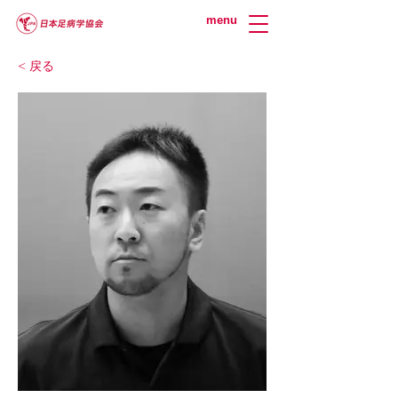
menu
< 戻る