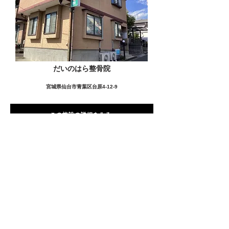
だいのはら整骨院
宮城県仙台市青葉区台原4-12-9
この施設の詳細をみる
愛用者の声
前
次