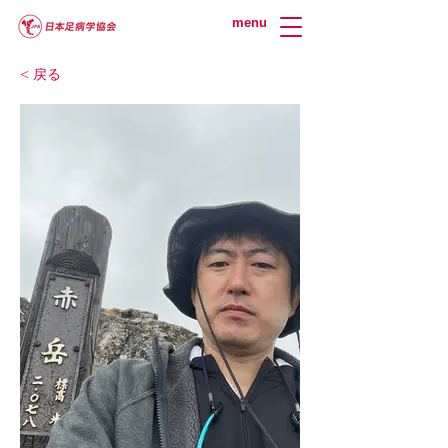
menu
< 戻る