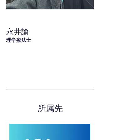
ギ
ャ
ラ
リ
ー
永井諭
か
ら
理学療法士
出
ま
し
た
所属先