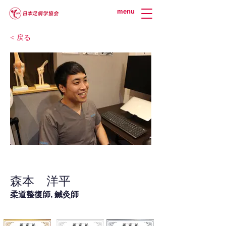
menu
< 戻る
森本 洋平
柔道整復師, 鍼灸師