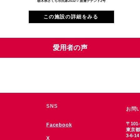
栃木県さくら市氏家2532-7 渡邊テナント2号
この施設の詳細をみる
愛用者の声
SNS
お問
〒101-
Facebook
東京都
3-6-1
X