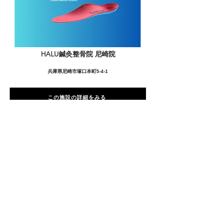
HALU鍼灸整骨院 尼崎院
兵庫県尼崎市塚口本町5-4-1
この施設の詳細をみる
愛用者の声
前
次