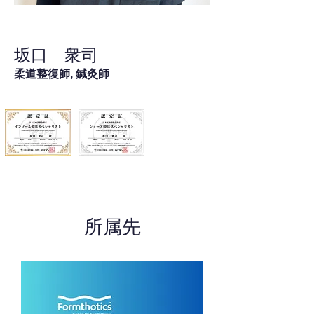
坂口 衆司
柔道整復師, 鍼灸師
所属先