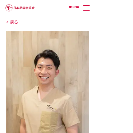
menu
< 戻る