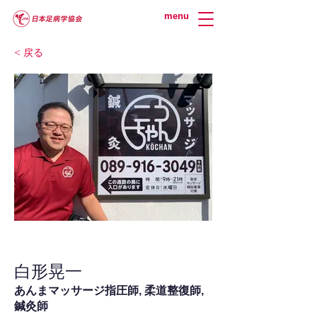
menu
< 戻る
白形晃一
あんまマッサージ指圧師, 柔道整復師,
鍼灸師