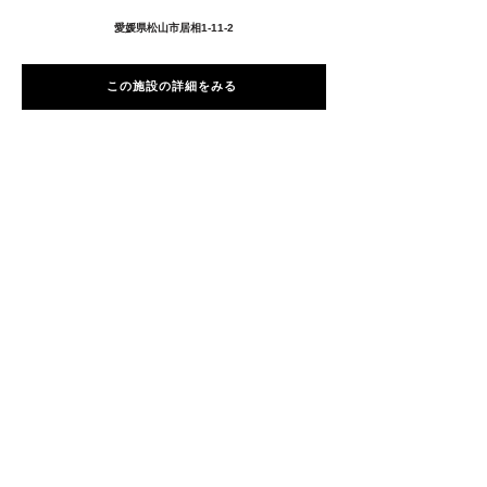
愛媛県松山市居相1-11-2
この施設の詳細をみる
愛用者の声
前
次
プライバシーポリシー
特定商取引法に基づく表記