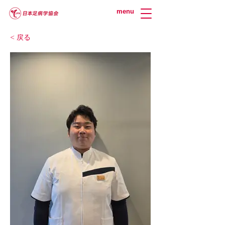
menu
< 戻る