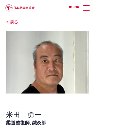
menu
< 戻る
米田 勇一
柔道整復師, 鍼灸師