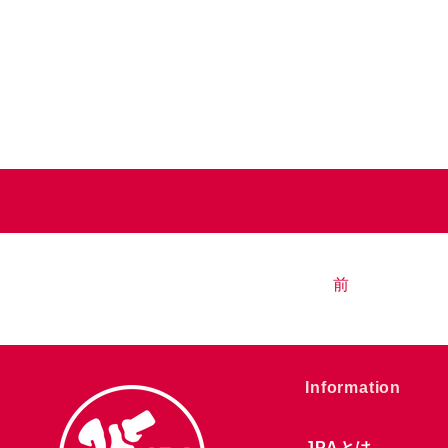
前
​Information
JPAとは