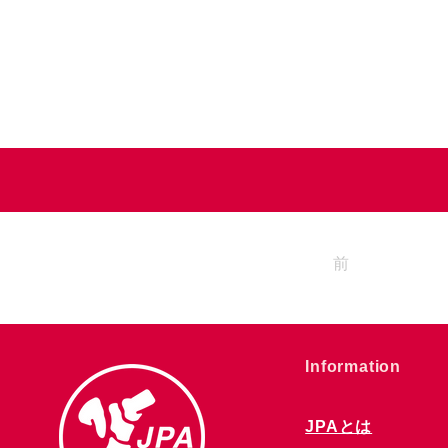
前
​Information
JPAとは