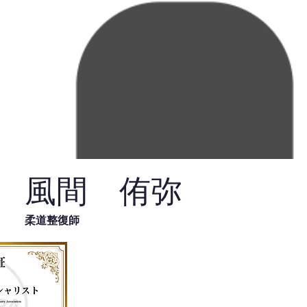
風間 侑弥
柔道整復師