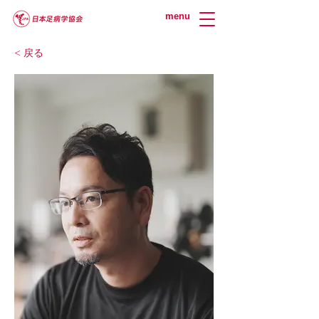
menu
< 戻る