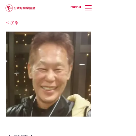
menu
< 戻る