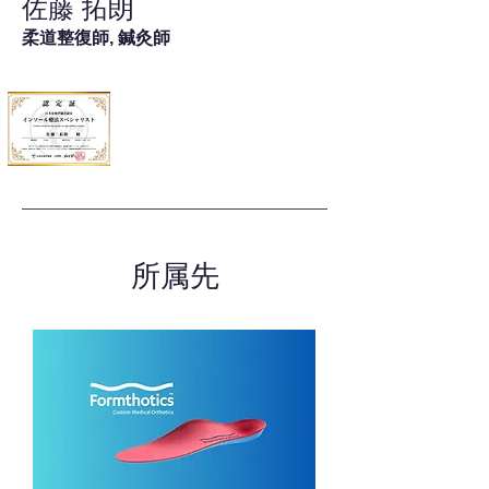
佐藤 拓朗
柔道整復師, 鍼灸師
所属先