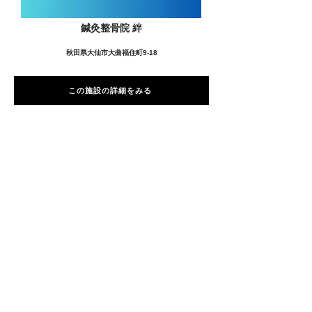
鍼灸整骨院 絆
秋田県大仙市大曲福住町9-18
この施設の詳細をみる
愛用者の声
前
次