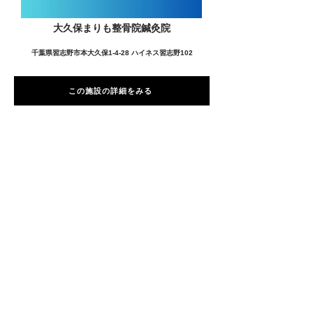
大久保まりも整骨院鍼灸院
千葉県習志野市本大久保1-4-28 ハイネス習志野102
この施設の詳細をみる
愛用者の声
前
次