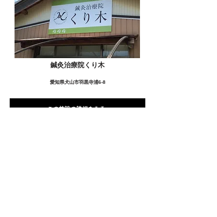
鍼灸治療院くり木
愛知県犬山市羽黒寺浦6-8
この施設の詳細をみる
愛用者の声
前
次