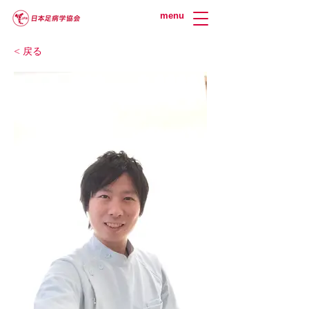
menu
< 戻る