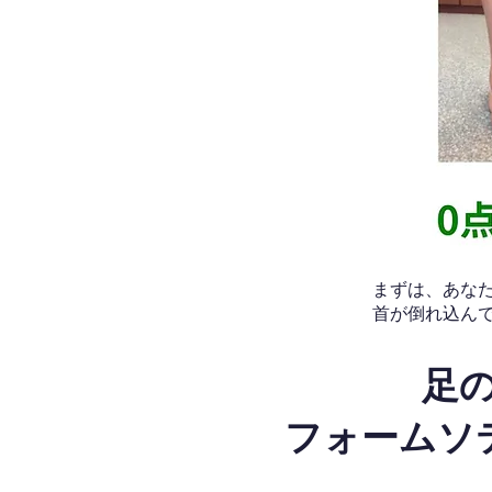
​まずは、あ
首が倒れ込ん
足
フォームソ