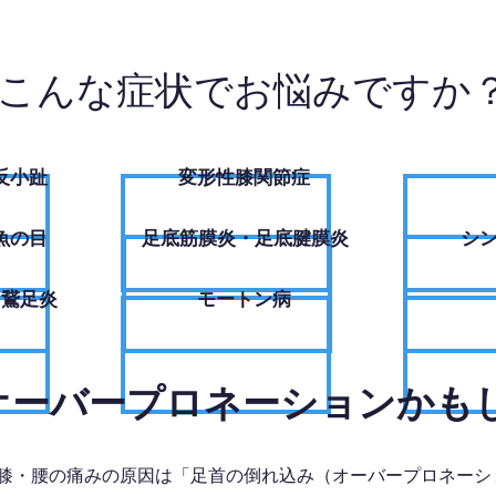
こんな症状でお悩みですか
反小趾
変形性膝関節症
魚の目
足底筋膜炎・足底腱膜炎
シ
・鵞足炎
モートン病
、オーバープロネーションかも
膝・腰の痛みの原因は「足首の倒れ込み（オーバープロネーシ