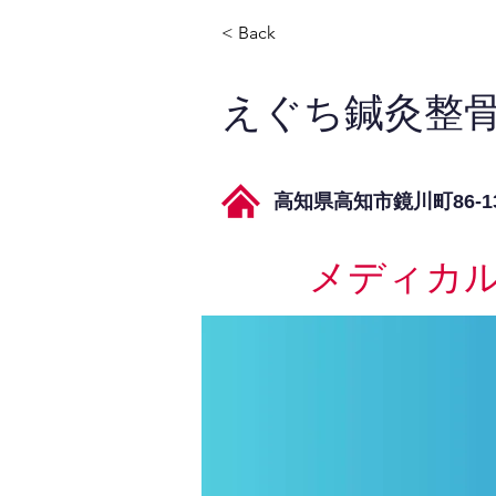
< Back
えぐち鍼灸整
高知県高知市鏡川町86-1
メディカ