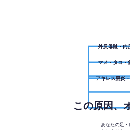
外反母趾・内
​マメ・タコ・
アキレス腱炎
​この原因
あなたの足・