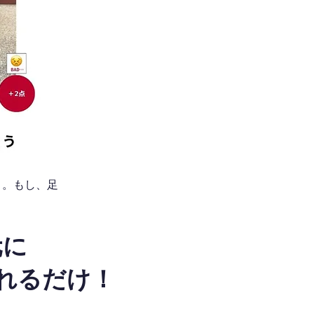
う。もし、足
元に
れるだけ！