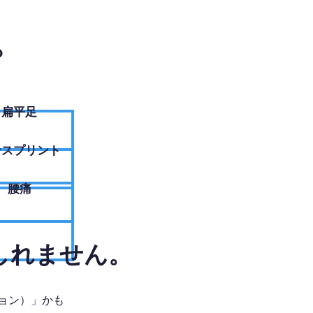
？
扁平足
ンスプリント
腰痛
しれません。
ョン）」かも