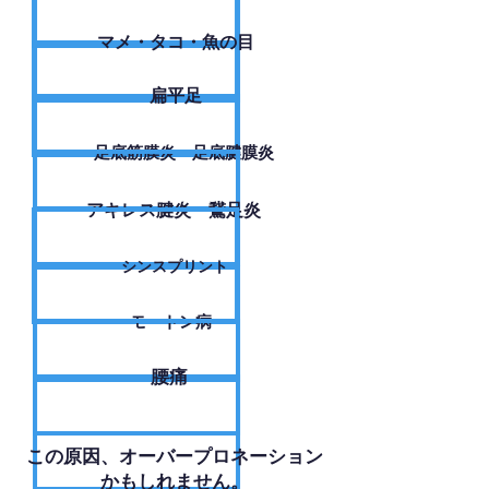
​マメ・タコ・魚の目
扁平足
足底筋膜炎・足底腱膜炎
アキレス腱炎・鵞足炎
シンスプリント
モートン病
腰痛
​この原因、オーバープロネーション
かもしれません。