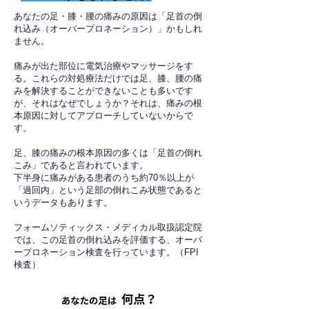
あなたの足・膝・腰の痛みの原因は「足首の倒
れ込み（オーバープロネーション）」かもしれ
ません。
痛みが出た部位に電気治療やマッサージをす
る。これらの対処療法だけでは足、膝、腰の痛
みを解決することができないことも多いです
が、それはなぜでしょうか？それは、痛みの根
本原因に対してアプローチしていないからで
す。
足、膝の痛みの根本原因の多くは「足首の倒れ
こみ」であると言われています。
下半身に痛みがある患者のうち約70％以上が
「過回内」という足部の倒れこみ状態であると
いうデータもあります。
フォームソティックス・メディカル取扱認定院
では、この足首の倒れ込みを評価する、オーバ
ープロネーション検査を行っています。（FPI
検査）​