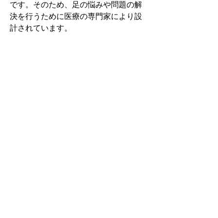
です。そのため、足の悩みや問題の解
決を行うために医療の専門家により設
計されています。
その中でもフォームソティックス・メ
ディカルは熱形成により、あなたの足
に徐々に馴染む特殊な素材を使用して
います。徐々にフィットしていくイン
ソールなのでカラダへの負担が少ない
矯正インソールです。
認定された専門家のみ取扱をしてい
る、フォームソティックス・メディカ
ルを是非お試しください。