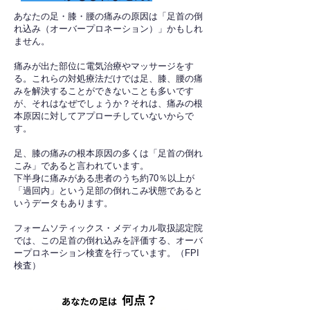
あなたの足・膝・腰の痛みの原因は「足首の倒
れ込み（オーバープロネーション）」かもしれ
ません。
痛みが出た部位に電気治療やマッサージをす
る。これらの対処療法だけでは足、膝、腰の痛
みを解決することができないことも多いです
が、それはなぜでしょうか？それは、痛みの根
本原因に対してアプローチしていないからで
す。
足、膝の痛みの根本原因の多くは「足首の倒れ
こみ」であると言われています。
下半身に痛みがある患者のうち約70％以上が
「過回内」という足部の倒れこみ状態であると
いうデータもあります。
フォームソティックス・メディカル取扱認定院
では、この足首の倒れ込みを評価する、オーバ
ープロネーション検査を行っています。（FPI
検査）​