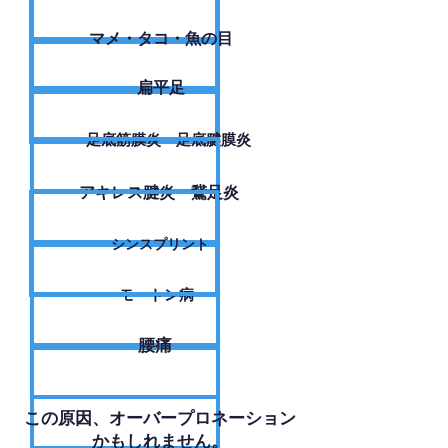
​マメ・タコ・魚の目
扁平足
足底筋膜炎・足底腱膜炎
アキレス腱炎・鵞足炎
シンスプリント
モートン病
腰痛
​この原因、オーバープロネーション
かもしれません。