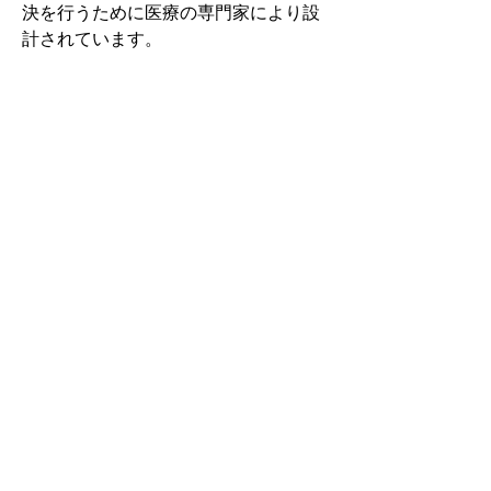
決を行うために医療の専門家により設
計されています。
その中でもフォームソティックス・メ
ディカルは熱形成により、あなたの足
に徐々に馴染む特殊な素材を使用して
います。徐々にフィットしていくイン
ソールなのでカラダへの負担が少ない
矯正インソールです。
認定された専門家のみ取扱をしてい
る、フォームソティックス・メディカ
ルを是非お試しください。