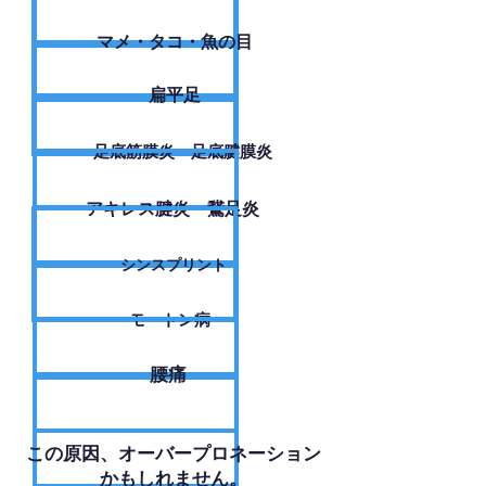
​マメ・タコ・魚の目
扁平足
足底筋膜炎・足底腱膜炎
アキレス腱炎・鵞足炎
シンスプリント
モートン病
腰痛
​この原因、オーバープロネーション
かもしれません。