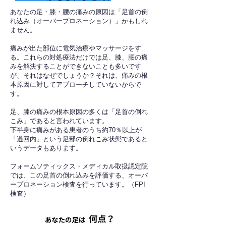
あなたの足・膝・腰の痛みの原因は「足首の倒
れ込み（オーバープロネーション）」かもしれ
ません。
痛みが出た部位に電気治療やマッサージをす
る。これらの対処療法だけでは足、膝、腰の痛
みを解決することができないことも多いです
が、それはなぜでしょうか？それは、痛みの根
本原因に対してアプローチしていないからで
す。
足、膝の痛みの根本原因の多くは「足首の倒れ
こみ」であると言われています。
下半身に痛みがある患者のうち約70％以上が
「過回内」という足部の倒れこみ状態であると
いうデータもあります。
フォームソティックス・メディカル取扱認定院
では、この足首の倒れ込みを評価する、オーバ
ープロネーション検査を行っています。（FPI
検査）​