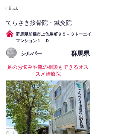
< Back
てらさき接骨院・鍼灸院
群馬県前橋市上佐鳥町９５－３トーエイ
マンション１－Ｄ
群馬県
シルバー
足のお悩みや靴の相談もできるオス
スメ治療院