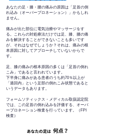
あなたの足・膝・腰の痛みの原因は「足首の倒
れ込み（オーバープロネーション）」かもしれ
ません。
痛みが出た部位に電気治療やマッサージをす
る。これらの対処療法だけでは足、膝、腰の痛
みを解決することができないことも多いです
が、それはなぜでしょうか？それは、痛みの根
本原因に対してアプローチしていないからで
す。
足、膝の痛みの根本原因の多くは「足首の倒れ
こみ」であると言われています。
下半身に痛みがある患者のうち約70％以上が
「過回内」という足部の倒れこみ状態であると
いうデータもあります。
フォームソティックス・メディカル取扱認定院
では、この足首の倒れ込みを評価する、オーバ
ープロネーション検査を行っています。（FPI
検査）​