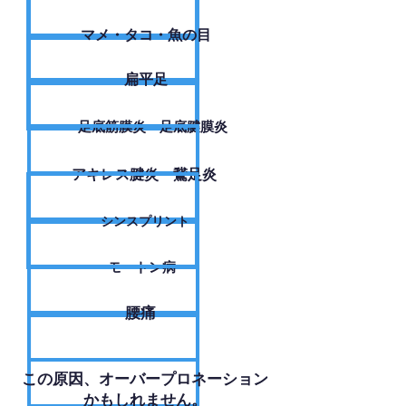
​マメ・タコ・魚の目
扁平足
足底筋膜炎・足底腱膜炎
アキレス腱炎・鵞足炎
シンスプリント
モートン病
腰痛
​この原因、オーバープロネーション
かもしれません。