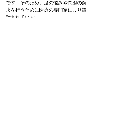
です。そのため、足の悩みや問題の解
決を行うために医療の専門家により設
計されています。
その中でもフォームソティックス・メ
ディカルは熱形成により、あなたの足
に徐々に馴染む特殊な素材を使用して
います。徐々にフィットしていくイン
ソールなのでカラダへの負担が少ない
矯正インソールです。
認定された専門家のみ取扱をしてい
る、フォームソティックス・メディカ
ルを是非お試しください。