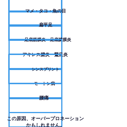
​マメ・タコ・魚の目
扁平足
足底筋膜炎・足底腱膜炎
アキレス腱炎・鵞足炎
シンスプリント
モートン病
腰痛
​この原因、オーバープロネーション
かもしれません。