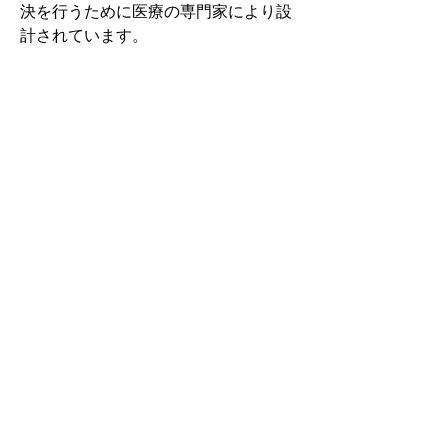
決を行うために医療の専門家により設
計されています。
その中でもフォームソティックス・メ
ディカルは熱形成により、あなたの足
に徐々に馴染む特殊な素材を使用して
います。徐々にフィットしていくイン
ソールなのでカラダへの負担が少ない
矯正インソールです。
認定された専門家のみ取扱をしてい
る、フォームソティックス・メディカ
ルを是非お試しください。