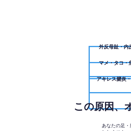
外反母趾・内
​マメ・タコ・
アキレス腱炎
​この原因
あなたの足・