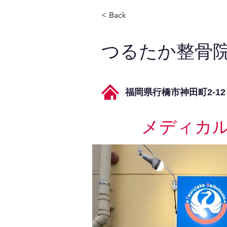
< Back
つるたか整骨
福岡県行橋市神田町2-12
メディカ