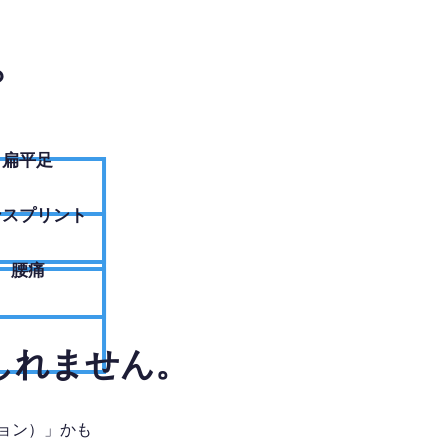
？
扁平足
ンスプリント
腰痛
しれません。
ョン）」かも