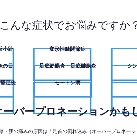
こんな症状でお悩みですか
反小趾
変形性膝関節症
魚の目
足底筋膜炎・足底腱膜炎
シ
・鵞足炎
モートン病
、オーバープロネーションかも
膝・腰の痛みの原因は「足首の倒れ込み（オーバープロネーシ