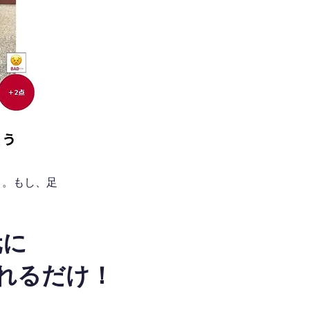
う。もし、足
元に
れるだけ！