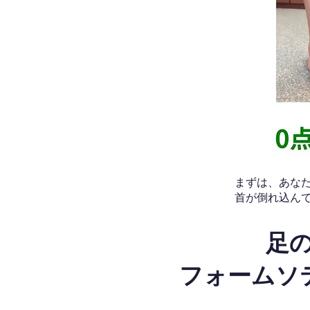
​まずは、あ
首が倒れ込ん
足
フォームソ